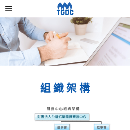
Home
組織架構
服務項目
家用燃氣器具產業概況
檔案下載
組 織 架 構
友站連結
聯絡我們